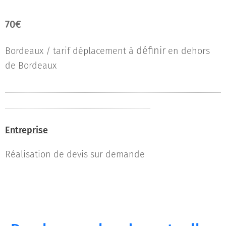
70€
définir
Bordeaux / tarif déplacement à
en dehors
de Bordeaux
......................................................................................................................................................................................................................
................................................................................................................................................
Entreprise
Réalisation de devis sur demande